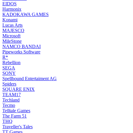
EIDOS
Harmonix
KADOKAWA GAMES
Konami
Lucas Arts
MAJESCO
Microsoft
MileStone
NAMCO BANDAI
Pipeworks Software
R*
Rebellion
SEGA
SONY
Spellbound Entertaiment AG
Spiders
SQUARE ENIX
TEAM17
Techland
Tecmo
Telltale Games
The Farm 51
THQ
Traveller's Tales
TT Games