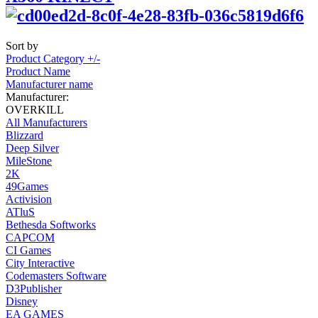
Sort by
Product Category +/-
Product Name
Manufacturer name
Manufacturer:
OVERKILL
All Manufacturers
Blizzard
Deep Silver
MileStone
2K
49Games
Activision
ATluS
Bethesda Softworks
CAPCOM
CI Games
City Interactive
Codemasters Software
D3Publisher
Disney
EA GAMES