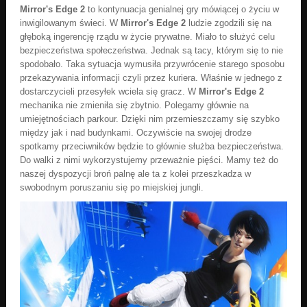
Mirror's Edge 2
to kontynuacja genialnej gry mówiącej o życiu w
inwigilowanym świeci. W
Mirror's Edge 2
ludzie zgodzili się na
głęboką ingerencję rządu w życie prywatne. Miało to służyć celu
bezpieczeństwa społeczeństwa. Jednak są tacy, którym się to nie
spodobało. Taka sytuacja wymusiła przywrócenie starego sposobu
przekazywania informacji czyli przez kuriera. Właśnie w jednego z
dostarczycieli przesyłek wciela się gracz. W
Mirror's Edge 2
mechanika nie zmieniła się zbytnio. Polegamy głównie na
umiejętnościach parkour. Dzięki nim przemieszczamy się szybko
między jak i nad budynkami. Oczywiście na swojej drodze
spotkamy przeciwników będzie to głównie służba bezpieczeństwa.
Do walki z nimi wykorzystujemy przeważnie pięści. Mamy też do
naszej dyspozycji broń palnę ale ta z kolei przeszkadza w
swobodnym poruszaniu się po miejskiej jungli.