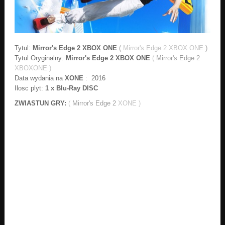
Tytul:
Mirror's Edge 2 XBOX ONE
(
Mirror's Edge 2 XBOX ONE
)
Tytul Oryginalny:
Mirror's Edge 2 XBOX ONE
(
Mirror's Edge 2
XBOXONE )
Data wydania na
XONE
: 2016
Ilosc plyt:
1 x Blu-Ray DISC
ZWIASTUN GRY:
(
Mirror's Edge 2
XONE )