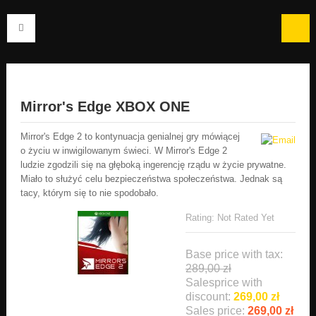
Mirror's Edge XBOX ONE
Mirror's Edge 2 to kontynuacja genialnej gry mówiącej
o życiu w inwigilowanym świeci. W Mirror's Edge 2
ludzie zgodzili się na głęboką ingerencję rządu w życie prywatne.
Miało to służyć celu bezpieczeństwa społeczeństwa. Jednak są
tacy, którym się to nie spodobało.
Rating: Not Rated Yet
Base price with tax:
289,00 zł
Salesprice with
discount:
269,00 zł
Sales price:
269,00 zł