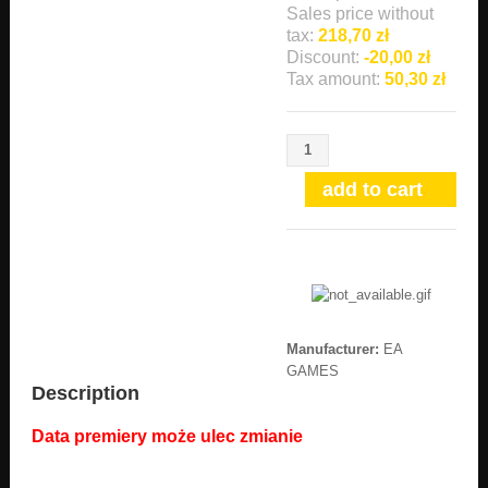
Sales price without
tax:
218,70 zł
Discount:
-20,00 zł
Tax amount:
50,30 zł
Manufacturer:
EA
GAMES
Description
Data premiery może ulec zmianie