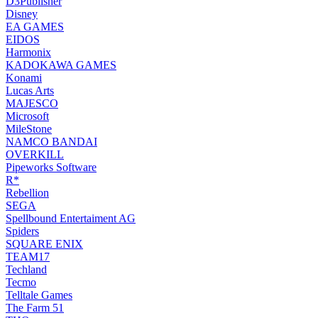
D3Publisher
Disney
EA GAMES
EIDOS
Harmonix
KADOKAWA GAMES
Konami
Lucas Arts
MAJESCO
Microsoft
MileStone
NAMCO BANDAI
OVERKILL
Pipeworks Software
R*
Rebellion
SEGA
Spellbound Entertaiment AG
Spiders
SQUARE ENIX
TEAM17
Techland
Tecmo
Telltale Games
The Farm 51