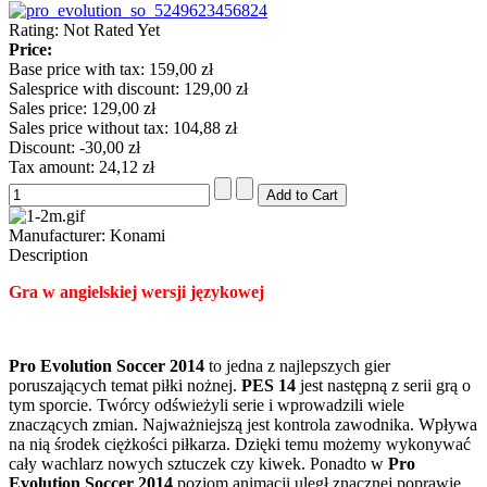
Rating: Not Rated Yet
Price:
Base price with tax:
159,00 zł
Salesprice with discount:
129,00 zł
Sales price:
129,00 zł
Sales price without tax:
104,88 zł
Discount:
-30,00 zł
Tax amount:
24,12 zł
Manufacturer:
Konami
Description
Gra w angielskiej wersji językowej
Pro Evolution Soccer 2014
to jedna z najlepszych gier
poruszających temat piłki nożnej.
PES 14
jest następną z serii grą o
tym sporcie. Twórcy odświeżyli serie i wprowadzili wiele
znaczących zmian. Najważniejszą jest kontrola zawodnika. Wpływa
na nią środek ciężkości piłkarza. Dzięki temu możemy wykonywać
cały wachlarz nowych sztuczek czy kiwek. Ponadto w
Pro
Evolution Soccer 2014
poziom animacji uległ znacznej poprawie.